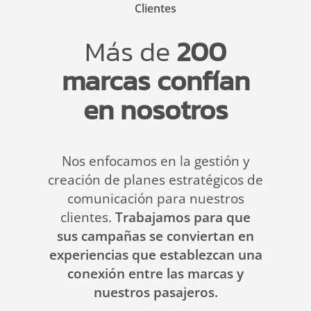
Clientes
General Pico
Media Kit
Más de
200
Iguazú
Media Kit
marcas confían
en nosotros
Jujuy
Media Kit
La Rioja
Media Kit
Nos enfocamos en la gestión y
creación de planes estratégicos de
comunicación para nuestros
Malargue
Media Kit
clientes.
Trabajamos para que
sus campañas se conviertan en
Mar del Plata
Media Kit
experiencias que establezcan una
conexión entre las marcas y
nuestros pasajeros.
Mendoza
Media Kit