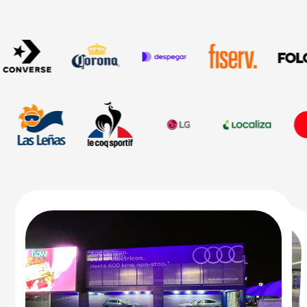
Paraná
Media Kit
Posadas
Media Kit
Puerto Madryn
Media Kit
Reconquista
Media Kit
Resistencia
Media Kit
Río Cuarto
Media Kit
Río Gallegos
Media Kit