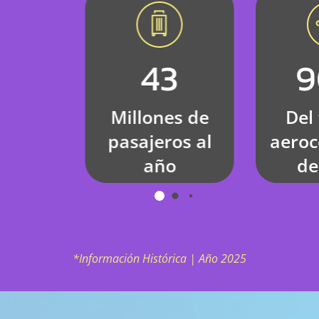
43
9
Millones de
Del 
pasajeros al
aeroc
año
de
*Información Histórica | Año 2025