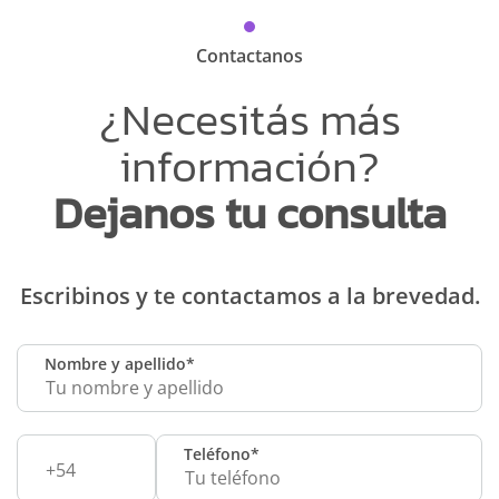
San Rafael
Media Kit
Contactanos
Santa Rosa
Media Kit
¿Necesitás más
información?
Santiago del Estero
Media Kit
Dejanos tu consulta
Tucumán
Media Kit
Escribinos y te contactamos a la brevedad.
Viedma
Media Kit
Nombre y apellido*
Villa Mercedes
Media Kit
Bahía Blanca
Media Kit
Teléfono*